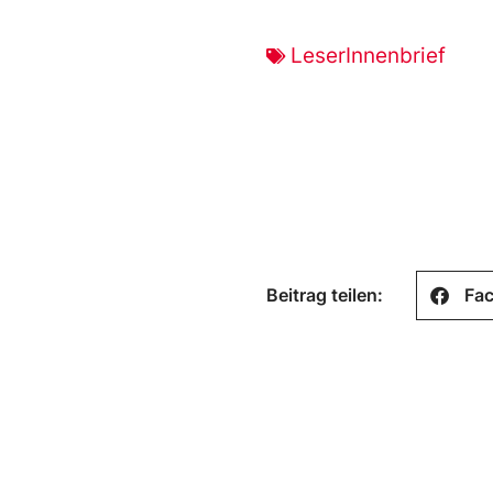
LeserInnenbrief
Beitrag teilen:
Fa