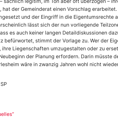
 – sachlich legitim, im Ton aber oft überzogen – ih
at der Gemeinderat einen Vorschlag erarbeitet. 
gesetzt und der Eingriff in die Eigentumsrechte 
scheinlich lässt sich der nun vorliegende Teilzon
dass es auch keiner langen Detaildiskussionen da
z befürwortet, stimmt der Vorlage zu. Wer der Ei
, ihre Liegenschaften umzugestalten oder zu ersetz
eubeginn der Planung erfordern. Darin müsste 
lesheim wäre in zwanzig Jahren wohl nicht wiede
 SP
uelles”