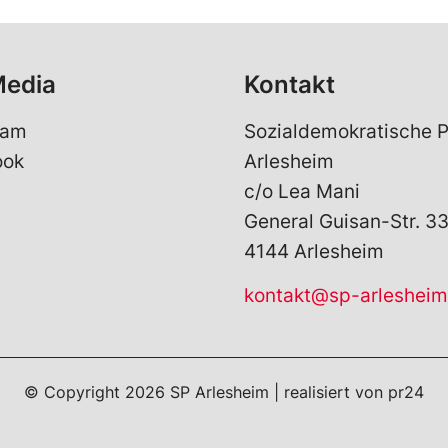
Media
Kontakt
ram
Sozialdemokratische P
ook
Arlesheim
c/o Lea Mani
General Guisan-Str. 3
4144 Arlesheim
kontakt@sp-arlesheim
© Copyright
2026
SP Arlesheim | realisiert von
pr24